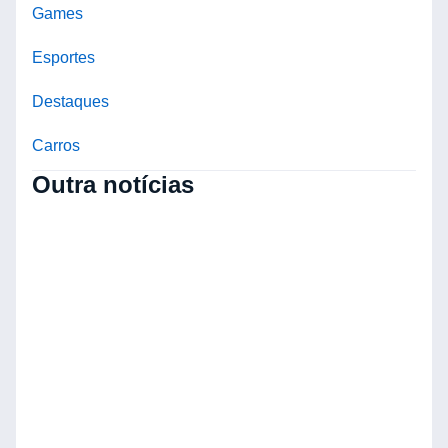
Games
Esportes
Destaques
Carros
Outra notícias
2
d
M
P
A
e
D
n
C
à
V
C
M