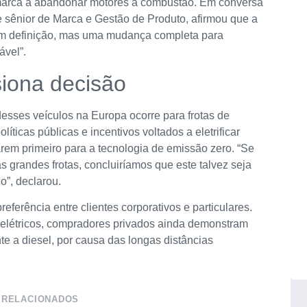
marca a abandonar motores a combustão. Em conversa
 sênior de Marca e Gestão de Produto, afirmou que a
 em definição, mas uma mudança completa para
ável”.
siona decisão
esses veículos na Europa ocorre para frotas de
ticas públicas e incentivos voltados a eletrificar
arem primeiro para a tecnologia de emissão zero. “Se
as grandes frotas, concluiríamos que este talvez seja
o”, declarou.
referência entre clientes corporativos e particulares.
elétricos, compradores privados ainda demonstram
e a diesel, por causa das longas distâncias
 RELACIONADOS