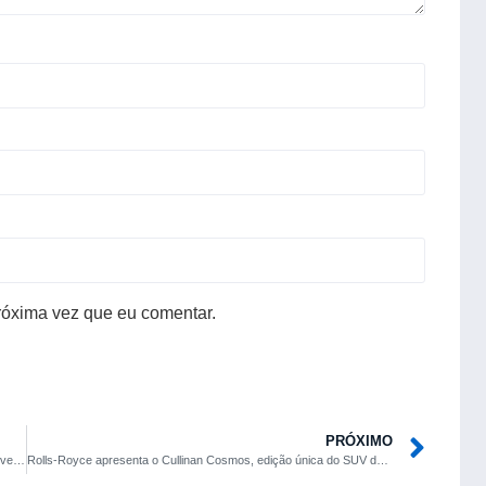
róxima vez que eu comentar.
PRÓXIMO
Jatinho de R$ 2,8 milhões é ponto de conexão entre senador Weverton (PDT) e “Careca do INSS”
Rolls-Royce apresenta o Cullinan Cosmos, edição única do SUV de luxo