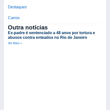
Destaques
Carros
Outra notícias
Ex-padre é sentenciado a 48 anos por tortura e
abusos contra enteados no Rio de Janeiro
Ver Mais »
C
d
V
B
R
n
Ve